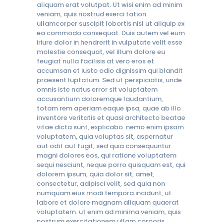
aliquam erat volutpat. Ut wisi enim ad minim
veniam, quis nostrud exerci tation
ullamcorper suscipit lobortis nisl ut aliquip ex
ea commodo consequat. Duis autem vel eum
iriure dolor in hendrerit in vulputate velit esse
molestie consequat, vel illum dolore eu
feugiat nulla facilisis at vero eros et
accumsan et iusto odio dignissim qui blandit
praesent luptatum. Sed ut perspiciatis, unde
omnis iste natus error sit voluptatem
accusantium doloremque laudantium,
totam rem aperiam eaque ipsa, quae ab illo
inventore veritatis et quasi architecto beatae
vitae dicta sunt, explicabo. nemo enim ipsam
voluptatem, quia voluptas sit, aspernatur
aut odit aut fugit, sed quia consequuntur
magni dolores eos, qui ratione voluptatem
sequi nesciunt, neque porro quisquam est, qui
dolorem ipsum, quia dolor sit, amet,
consectetur, adipisci velit, sed quia non
numquam eius modi tempora incidunt, ut
labore et dolore magnam aliquam quaerat
voluptatem. ut enim ad minima veniam, quis
nostrum exercitationem ullam corporis