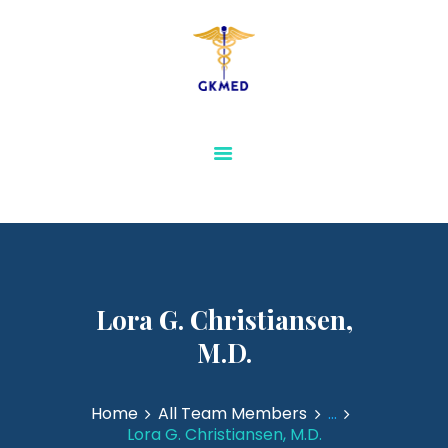
GKMED
AESTHETICS AND
SLIMMING
PHYSIOTHERAPY AND
REHABILITATION
MEDICAL FURNITURE
SENSORY & SPECIAL
NEEDS EQUIPMENTS
VIEW ALL
Lora G. Christiansen,
M.D.
Home
All Team Members
...
Lora G. Christiansen, M.D.