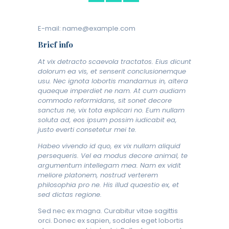
E-mail:
name@example.com
Brief info
At vix detracto scaevola tractatos. Eius dicunt
dolorum ea vis, et senserit conclusionemque
usu. Nec ignota lobortis mandamus in, altera
quaeque imperdiet ne nam. At cum audiam
commodo reformidans, sit sonet decore
sanctus ne, vix tota explicari no. Eum nullam
soluta ad, eos ipsum possim iudicabit ea,
justo everti consetetur mei te.
Habeo vivendo id quo, ex vix nullam aliquid
persequeris. Vel ea modus decore animal, te
argumentum intellegam mea. Nam ex vidit
meliore platonem, nostrud verterem
philosophia pro ne. His illud quaestio ex, et
sed dictas regione.
Sed nec ex magna. Curabitur vitae sagittis
orci. Donec ex sapien, sodales eget lobortis