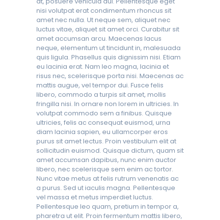
at, posuere vehicula dui. Pellentesque eget
nisi volutpat erat condimentum rhoncus sit
amet nec nulla. Ut neque sem, aliquet nec
luctus vitae, aliquet sit amet orci. Curabitur sit
amet accumsan arcu. Maecenas lacus
neque, elementum ut tincidunt in, malesuada
quis ligula. Phasellus quis dignissim nisi. Etiam
eu lacinia erat. Nam leo magna, lacinia et
risus nec, scelerisque porta nisi. Maecenas ac
mattis augue, vel tempor dui. Fusce felis
libero, commodo a turpis sit amet, mollis
fringilla nisi. In ornare non lorem in ultricies. In
volutpat commodo sem a finibus. Quisque
ultricies, felis ac consequat euismod, urna
diam lacinia sapien, eu ullamcorper eros
purus sit amet lectus. Proin vestibulum elit at
sollicitudin euismod. Quisque dictum, quam sit
amet accumsan dapibus, nunc enim auctor
libero, nec scelerisque sem enim ac tortor.
Nunc vitae metus at felis rutrum venenatis ac
a purus. Sed ut iaculis magna. Pellentesque
vel massa et metus imperdiet luctus.
Pellentesque leo quam, pretium in tempor a,
pharetra ut elit. Proin fermentum mattis libero,